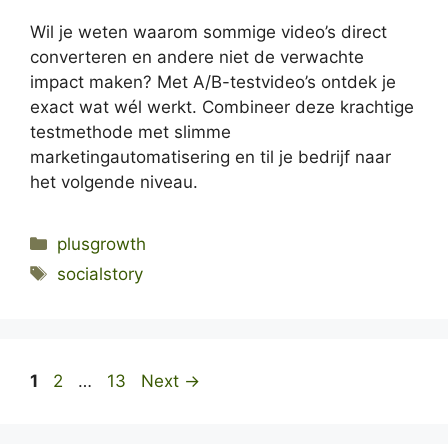
Wil je weten waarom sommige video’s direct
converteren en andere niet de verwachte
impact maken? Met A/B-testvideo’s ontdek je
exact wat wél werkt. Combineer deze krachtige
testmethode met slimme
marketingautomatisering en til je bedrijf naar
het volgende niveau.
Categories
plusgrowth
Tags
socialstory
Page
Page
Page
1
2
…
13
Next
→