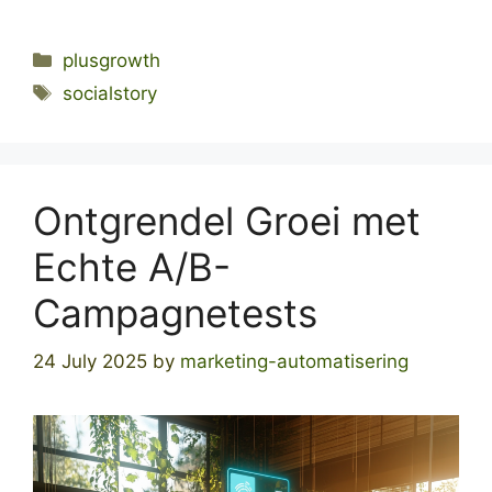
Categories
plusgrowth
Tags
socialstory
Ontgrendel Groei met
Echte A/B-
Campagnetests
24 July 2025
by
marketing-automatisering