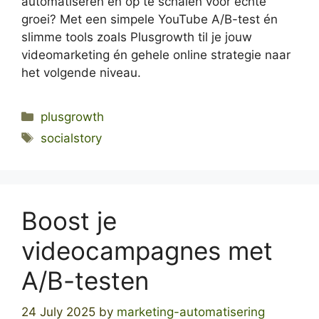
automatiseren en op te schalen voor echte
groei? Met een simpele YouTube A/B-test én
slimme tools zoals Plusgrowth til je jouw
videomarketing én gehele online strategie naar
het volgende niveau.
Categories
plusgrowth
Tags
socialstory
Boost je
videocampagnes met
A/B-testen
24 July 2025
by
marketing-automatisering