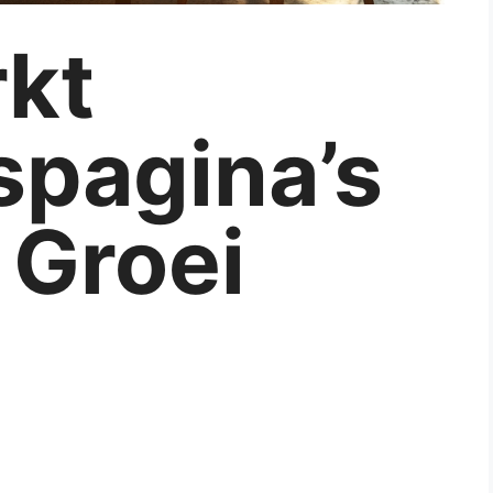
kt
spagina’s
 Groei