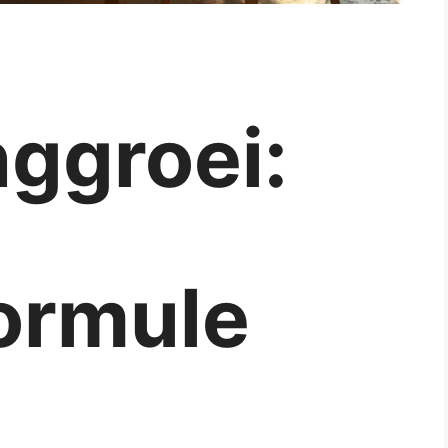
ggroei:
ormule