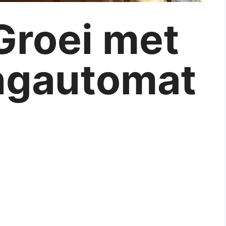
Groei met
ngautomat