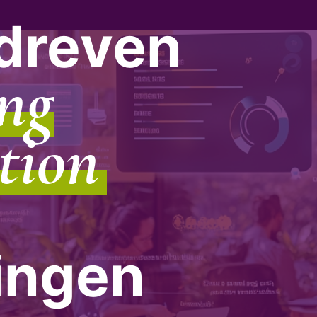
dreven
ng
tion
ingen