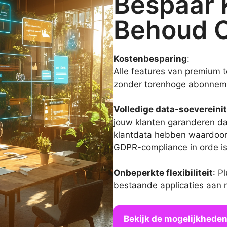
Bespaar 
Behoud C
Kostenbesparing
:
Alle features van premium 
zonder torenhoge abonnem
Volledige data-soevereinit
jouw klanten garanderen dat
klantdata hebben waardoor 
GDPR-compliance in orde is
Onbeperkte flexibiliteit
: P
bestaande applicaties aan m
Bekijk de mogelijkhede