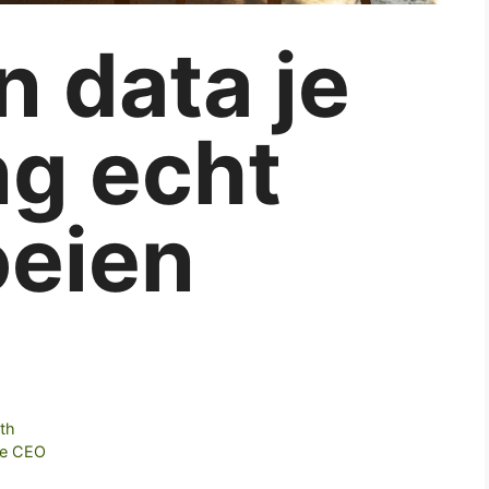
n data je
ng echt
oeien
wth
we CEO