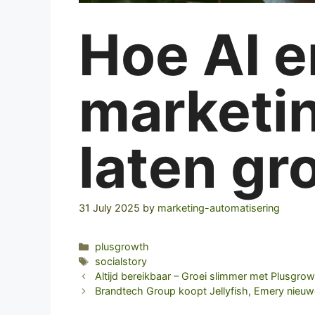
Hoe AI e
marketi
laten gr
31 July 2025
by
marketing-automatisering
Categories
plusgrowth
Tags
socialstory
Altijd bereikbaar – Groei slimmer met Plusgro
Brandtech Group koopt Jellyfish, Emery nieu