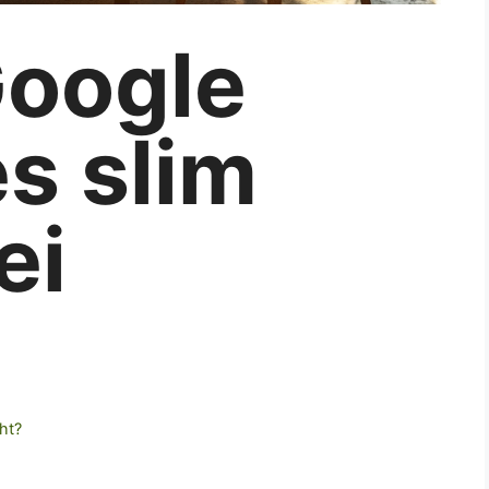
Google
s slim
ei
ht?