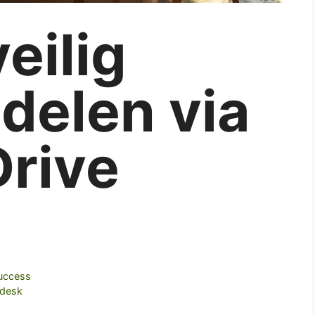
eilig
delen via
Drive
success
hdesk