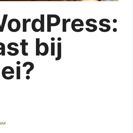
WordPress:
st bij
ei?
uur